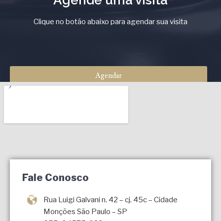
Agende uma visita
Clique no botão abaixo para agendar sua visita
Agendar
Fale Conosco
Rua Luigi Galvani n. 42 – cj. 45c – Cidade
Monções
São Paulo – SP