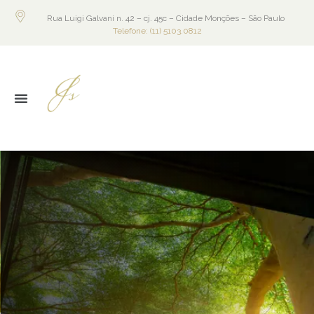
Rua Luigi Galvani n. 42 – cj. 45c – Cidade Monções – São Paulo
Telefone: (11) 5103.0812